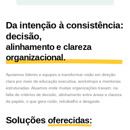
Da intenção à consistência:
decisão,
alinhamento e clareza
organizacional.
Apoiamos líderes e equipes a transformar visão em direção
clara por meio de educação executiva, workshops e mentorias
estruturadas. Atuamos onde muitas organizações travam: na
falta de critérios de decisão, alinhamento entre áreas e clareza
de papéis, o que gera ruído, retrabalho e desgaste.
Soluções
oferecidas: