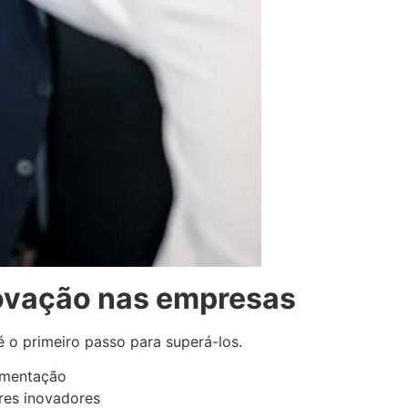
novação nas empresas
 é o primeiro passo para superá-los.
rimentação
res inovadores