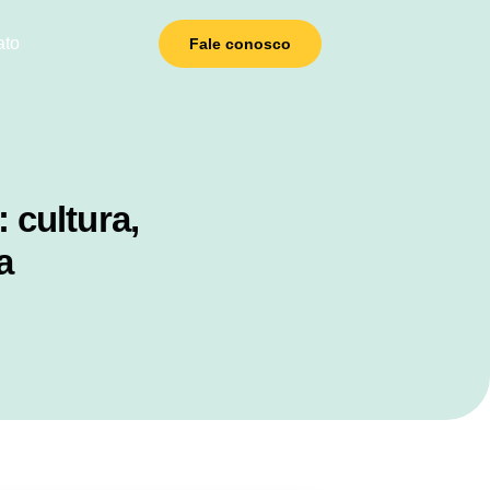
ato
Fale conosco
 cultura,
a