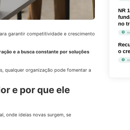
NR 1
fund
no t
para garantir competitividade e crescimento
m
Recu
o cr
oração e a busca constante por soluções
m
zes, qualquer organização pode fomentar a
r e por que ele
ral, onde ideias novas surgem, se