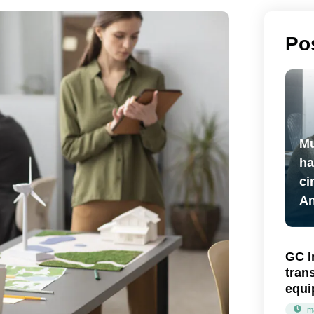
Po
Mu
ha
ci
An
GC I
tran
equi
m